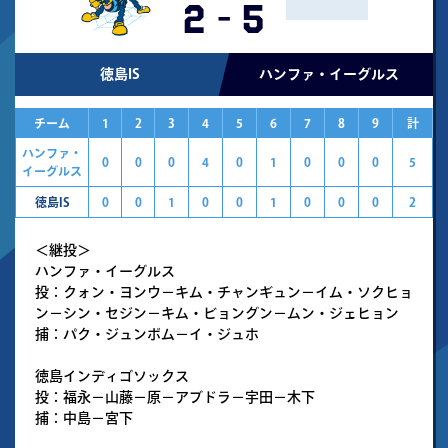
2
-
5
徳島IS
ハンファ・イーグルス
チーム
1
2
3
4
5
6
7
8
9
計
ハンファ・
0
0
0
4
0
1
0
0
0
5
イーグルス
徳島IS
0
0
1
0
0
1
0
0
0
2
＜継投＞
ハンファ・イーグルス
投：クォン・ヨンウ－キム・チャンギュン－イム・ソクヒョ
ン－シン・セジン－キム・ビョングン－ムン・ジェヒョン
捕：パク・ジュンボム－イ・ジュホ
徳島インディゴソックス
投：福永－山藤－原－アブドラ－宇田－木下
捕：中島－宮下