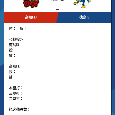
-
高知FD
徳島IS
勝： 負：
＜継投＞
徳島IS
投：
捕：
高知FD
投：
捕：
本塁打：
三塁打：
二塁打：
観客動員数：