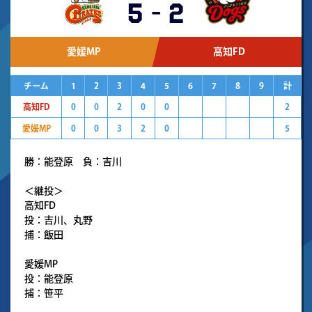
5
-
2
愛媛MP
高知FD
チーム
1
2
3
4
5
6
7
8
9
計
高知FD
0
0
2
0
0
2
愛媛MP
0
0
3
2
0
5
勝：能登原 負：吉川
＜継投＞
高知FD
投：吉川、丸野
捕：飯田
愛媛MP
投：能登原
捕：笹平