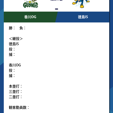
-
香川OG
徳島IS
勝： 負：
＜継投＞
徳島IS
投：
捕：
香川OG
投：
捕：
本塁打：
三塁打：
二塁打：
観客動員数：