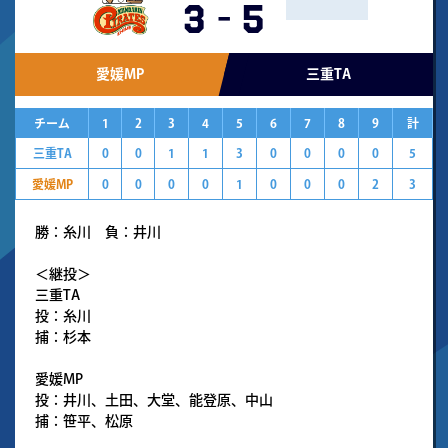
3
-
5
愛媛MP
三重TA
チーム
1
2
3
4
5
6
7
8
9
計
三重TA
0
0
1
1
3
0
0
0
0
5
愛媛MP
0
0
0
0
1
0
0
0
2
3
勝：糸川 負：井川
＜継投＞
三重TA
投：糸川
捕：杉本
愛媛MP
投：井川、土田、大堂、能登原、中山
捕：笹平、松原