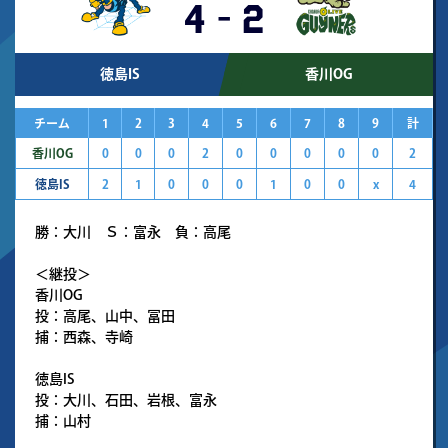
4
-
2
徳島IS
香川OG
チーム
1
2
3
4
5
6
7
8
9
計
香川OG
0
0
0
2
0
0
0
0
0
2
徳島IS
2
1
0
0
0
1
0
0
x
4
勝：大川 Ｓ：富永 負：高尾
＜継投＞
香川OG
投：高尾、山中、冨田
捕：西森、寺崎
徳島IS
投：大川、石田、岩根、富永
捕：山村