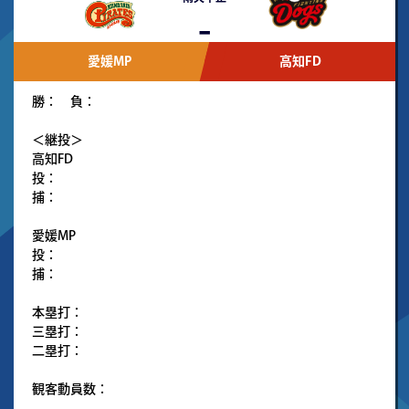
-
愛媛MP
高知FD
勝： 負：
＜継投＞
高知FD
投：
捕：
愛媛MP
投：
捕：
本塁打：
三塁打：
二塁打：
観客動員数：