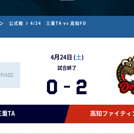
ズン 公式戦
4/24 三重TA vs 高知FD
4月24日 (
土
)
試合終了
0
-
2
三重TA
高知ファイティ