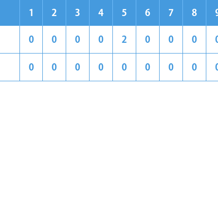
1
2
3
4
5
6
7
8
0
0
0
0
2
0
0
0
0
0
0
0
0
0
0
0