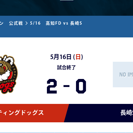
ズン 公式戦
5/16 高知FD vs 長崎S
5月16日 (
日
)
試合終了
2
-
0
ティングドッグス
長崎