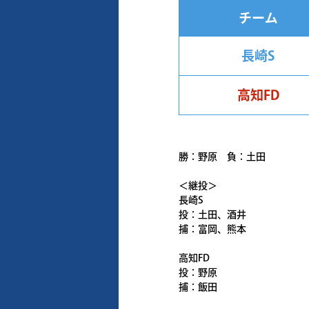
チーム
長崎S
高知FD
勝：野原 負：土田
＜継投＞
長崎S
投：土田、酒井
捕：富岡、熊本
高知FD
投：野原
捕：飯田