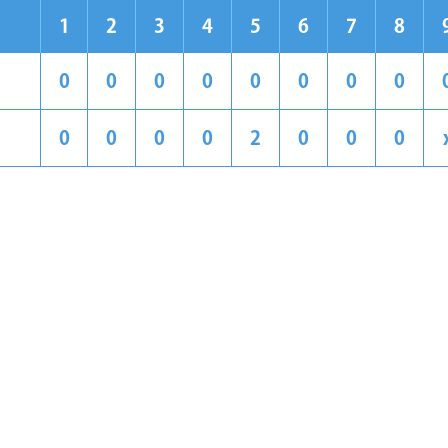
1
2
3
4
5
6
7
8
0
0
0
0
0
0
0
0
0
0
0
0
2
0
0
0