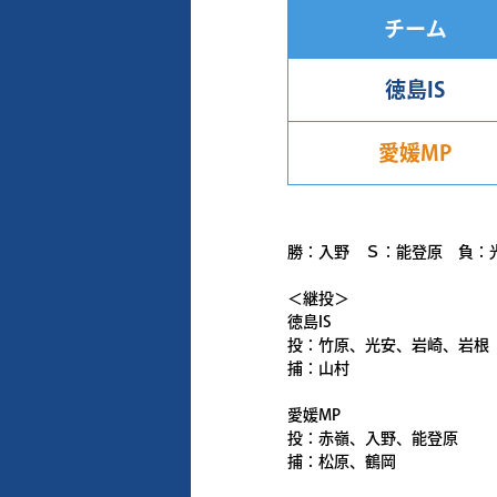
チーム
徳島IS
愛媛MP
勝：入野 Ｓ：能登原 負：
＜継投＞
徳島IS
投：竹原、光安、岩崎、岩根
捕：山村
愛媛MP
投：赤嶺、入野、能登原
捕：松原、鶴岡