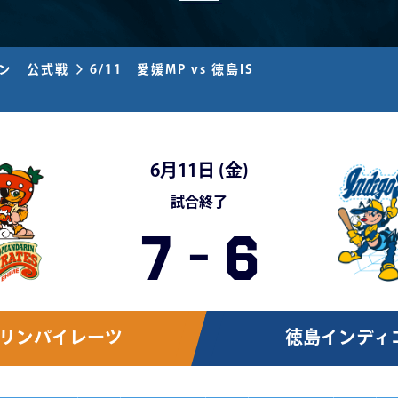
ズン 公式戦
6/11 愛媛MP vs 徳島IS
6月11日 (
金
)
試合終了
7
-
6
リンパイレーツ
徳島インディ