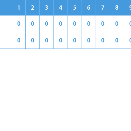
1
2
3
4
5
6
7
8
0
0
0
0
0
0
0
0
0
0
0
0
0
0
0
0