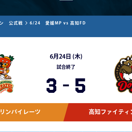
ズン 公式戦
6/24 愛媛MP vs 高知FD
6月24日 (
木
)
試合終了
3
-
5
リンパイレーツ
高知ファイティ