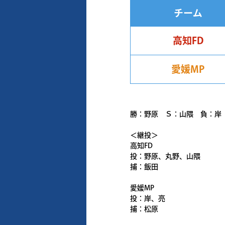
チーム
高知FD
愛媛MP
勝：野原 Ｓ：山隈 負：岸
＜継投＞
高知FD
投：野原、丸野、山隈
捕：飯田
愛媛MP
投：岸、亮
捕：松原