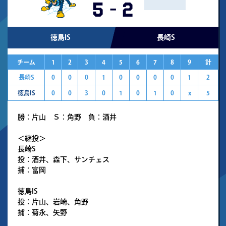
5
-
2
徳島IS
長崎S
チーム
1
2
3
4
5
6
7
8
9
計
長崎S
0
0
0
1
0
0
0
0
1
2
徳島IS
0
0
3
0
1
0
1
0
x
5
勝：片山 Ｓ：角野 負：酒井
＜継投＞
長崎S
投：酒井、森下、サンチェス
捕：富岡
徳島IS
投：片山、岩崎、角野
捕：菊永、矢野