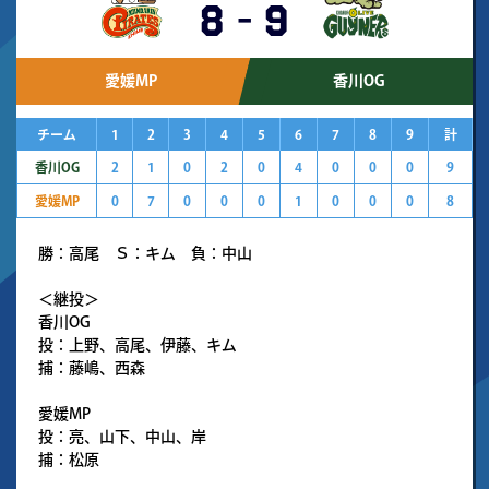
8
-
9
愛媛MP
香川OG
チーム
1
2
3
4
5
6
7
8
9
計
香川OG
2
1
0
2
0
4
0
0
0
9
愛媛MP
0
7
0
0
0
1
0
0
0
8
勝：高尾 Ｓ：キム 負：中山
＜継投＞
香川OG
投：上野、高尾、伊藤、キム
捕：藤嶋、西森
愛媛MP
投：亮、山下、中山、岸
捕：松原