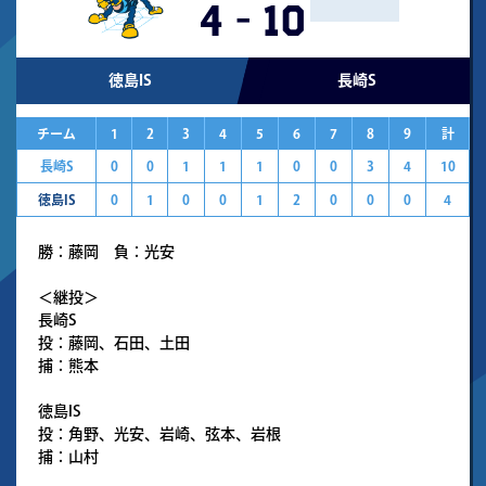
4
-
10
徳島IS
長崎S
チーム
1
2
3
4
5
6
7
8
9
計
長崎S
0
0
1
1
1
0
0
3
4
10
徳島IS
0
1
0
0
1
2
0
0
0
4
勝：藤岡 負：光安
＜継投＞
長崎S
投：藤岡、石田、土田
捕：熊本
徳島IS
投：角野、光安、岩崎、弦本、岩根
捕：山村