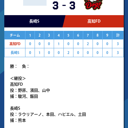
3
-
3
長崎S
高知FD
チーム
1
2
3
4
5
6
7
8
9
計
高知FD
0
0
0
1
0
0
2
0
0
3
長崎S
0
1
0
0
2
0
0
0
0
3
勝： 負：
＜継投＞
高知FD
投：野原、濱田、山中
捕：駿河、飯田
長崎S
投：ラウリアーノ、本田、ハビエル、土田
捕：熊本