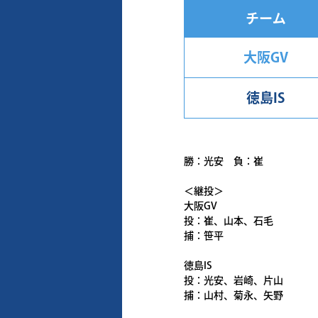
チーム
大阪GV
徳島IS
勝：光安 負：崔
＜継投＞
大阪GV
投：崔、山本、石毛
捕：笹平
徳島IS
投：光安、岩崎、片山
捕：山村、菊永、矢野