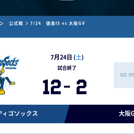
ズン 公式戦
7/24 徳島IS vs 大阪GV
7月24日 (
土
)
試合終了
12
-
2
ディゴソックス
大阪G