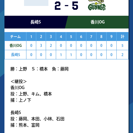
2
-
5
長崎S
香川OG
チーム
1
2
3
4
5
6
7
8
9
計
香川OG
0
3
2
0
0
0
0
0
0
5
長崎S
0
0
0
1
1
0
0
0
0
2
勝：上野 Ｓ：橋本 負：藤岡
＜継投＞
香川OG
投：上野、キム、橋本
捕：上ノ下
長崎S
投：藤岡、本田、小林、石田
捕：熊本、富岡