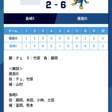
2
-
6
長崎S
徳島IS
チーム
1
2
3
4
5
6
7
8
9
計
徳島IS
2
2
0
0
0
0
0
2
0
6
長崎S
1
0
0
0
1
0
0
0
0
2
勝：チェ Ｓ：竹原 負：藤岡
＜継投＞
徳島IS
投：チェ、竹原
捕：山村
長崎S
投：藤岡、本田、小林、土田
捕：富岡、熊本