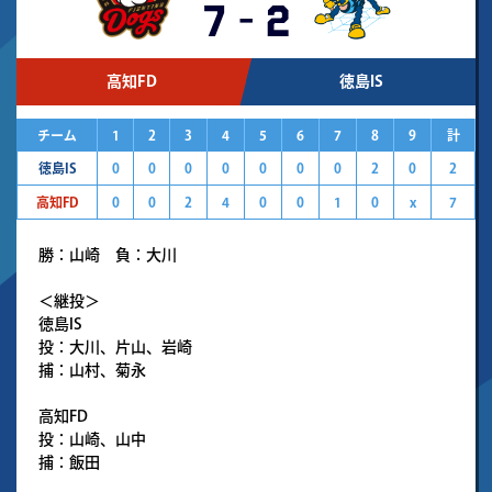
7
-
2
高知FD
徳島IS
チーム
1
2
3
4
5
6
7
8
9
計
徳島IS
0
0
0
0
0
0
0
2
0
2
高知FD
0
0
2
4
0
0
1
0
x
7
勝：山崎 負：大川
＜継投＞
徳島IS
投：大川、片山、岩崎
捕：山村、菊永
高知FD
投：山崎、山中
捕：飯田