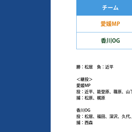
チーム
愛媛MP
香川OG
勝：松居 負：近平
＜継投＞
愛媛MP
投：近平、能登原、篠原、山
捕：松原、梶原
香川OG
投：松居、福田、深沢、久代
捕：西森