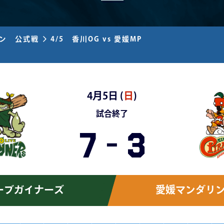
ズン 公式戦
4/5 香川OG vs 愛媛MP
4月5日 (
日
)
試合終了
7
-
3
ーブガイナーズ
愛媛マンダリ