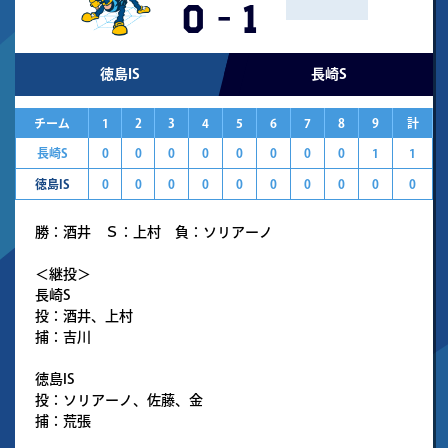
0
-
1
徳島IS
長崎S
チーム
1
2
3
4
5
6
7
8
9
計
長崎S
0
0
0
0
0
0
0
0
1
1
徳島IS
0
0
0
0
0
0
0
0
0
0
勝：酒井 Ｓ：上村 負：ソリアーノ
＜継投＞
長崎S
投：酒井、上村
捕：吉川
徳島IS
投：ソリアーノ、佐藤、金
捕：荒張