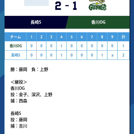
2
-
1
長崎S
香川OG
チーム
1
2
3
4
5
6
7
8
9
計
香川OG
0
0
0
1
0
0
0
0
0
1
長崎S
0
0
0
1
0
0
0
1
x
2
勝：藤岡 負：上野
＜継投＞
香川OG
投：金子、深沢、上野
捕：西森
長崎S
投：藤岡
捕：吉川