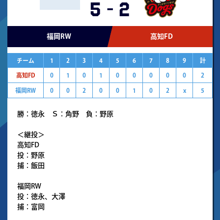
5
-
2
福岡RW
高知FD
チーム
1
2
3
4
5
6
7
8
9
計
高知FD
0
1
0
1
0
0
0
0
0
2
福岡RW
0
0
2
0
0
1
0
2
x
5
勝：徳永 Ｓ：角野 負：野原
＜継投＞
高知FD
投：野原
捕：飯田
福岡RW
投：徳永、大澤
捕：富岡