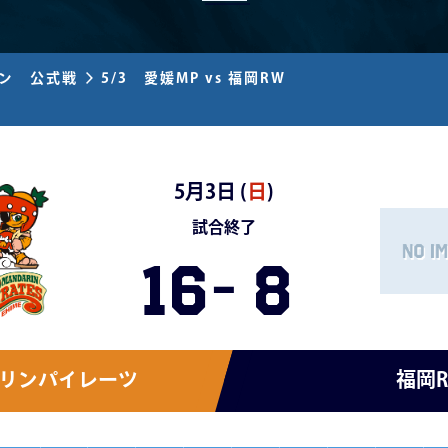
ズン 公式戦
5/3 愛媛MP vs 福岡RW
5月3日 (
日
)
試合終了
16
-
8
リンパイレーツ
福岡R