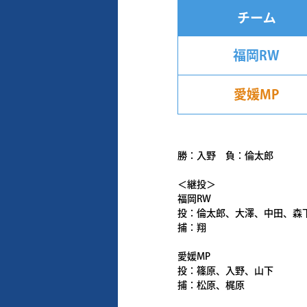
チーム
福岡RW
愛媛MP
勝：入野 負：倫太郎
＜継投＞
福岡RW
投：倫太郎、大澤、中田、森
捕：翔
愛媛MP
投：篠原、入野、山下
捕：松原、梶原