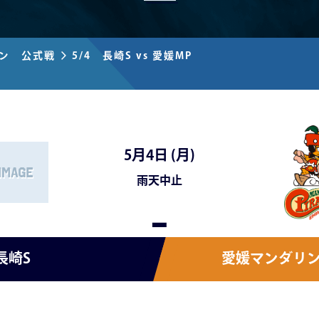
ズン 公式戦
5/4 長崎S vs 愛媛MP
5月4日 (
月
)
雨天中止
-
長崎S
愛媛マンダリ