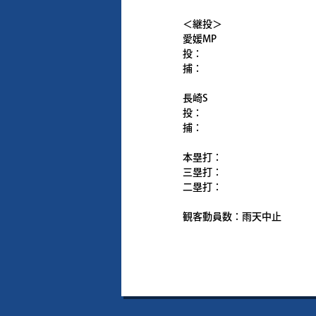
＜継投＞
愛媛MP
投：
捕：
長崎S
投：
捕：
本塁打：
三塁打：
二塁打：
観客動員数：雨天中止