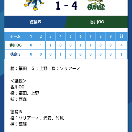
1
-
4
徳島IS
香川OG
チーム
1
2
3
4
5
6
7
8
9
計
香川OG
0
1
1
0
0
1
1
0
0
4
徳島IS
0
0
0
1
0
0
0
0
0
1
勝：福田 Ｓ：上野 負：ソリアーノ
＜継投＞
香川OG
投：福田、上野
捕：西森
徳島IS
投：ソリアーノ、光安、竹原
捕：荒張