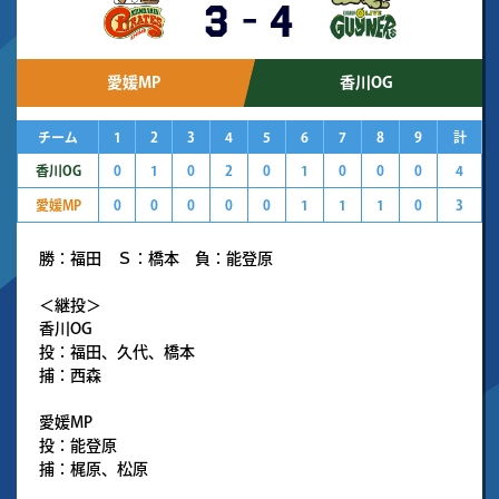
3
-
4
愛媛MP
香川OG
チーム
1
2
3
4
5
6
7
8
9
計
香川OG
0
1
0
2
0
1
0
0
0
4
愛媛MP
0
0
0
0
0
1
1
1
0
3
勝：福田 Ｓ：橋本 負：能登原
＜継投＞
香川OG
投：福田、久代、橋本
捕：西森
愛媛MP
投：能登原
捕：梶原、松原