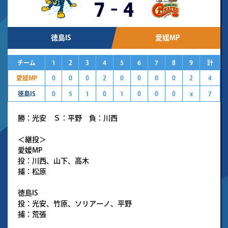
7
-
4
徳島IS
愛媛MP
チーム
1
2
3
4
5
6
7
8
9
計
愛媛MP
0
0
0
2
0
0
0
0
2
4
徳島IS
0
5
1
0
1
0
0
0
x
7
勝：光安 Ｓ：平野 負：川西
＜継投＞
愛媛MP
投：川西、山下、高木
捕：松原
徳島IS
投：光安、竹原、ソリアーノ、平野
捕：荒張