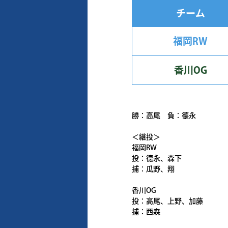
チーム
福岡RW
香川OG
勝：高尾 負：德永
＜継投＞
福岡RW
投：德永、森下
捕：瓜野、翔
香川OG
投：高尾、上野、加藤
捕：西森