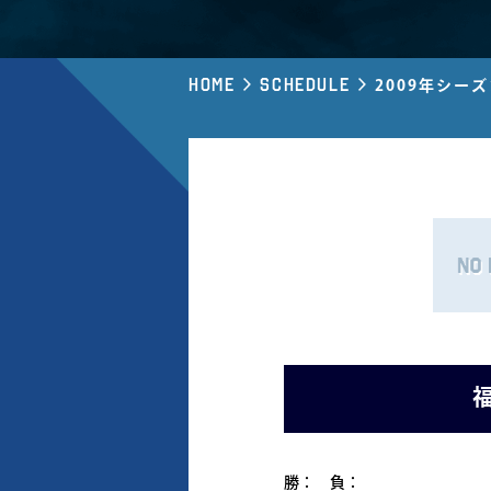
Home
Schedule
2009年シー
福
勝： 負：