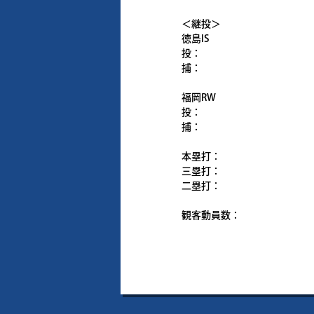
＜継投＞
徳島IS
投：
捕：
福岡RW
投：
捕：
本塁打：
三塁打：
二塁打：
観客動員数：