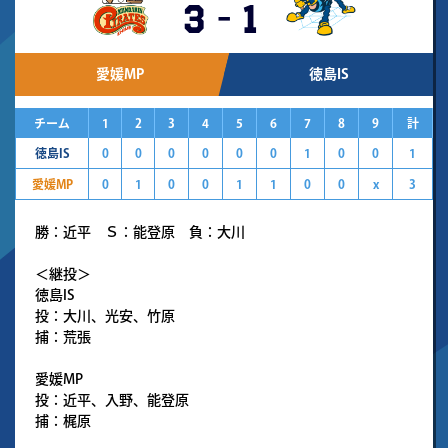
3
-
1
愛媛MP
徳島IS
チーム
1
2
3
4
5
6
7
8
9
計
徳島IS
0
0
0
0
0
0
1
0
0
1
愛媛MP
0
1
0
0
1
1
0
0
x
3
勝：近平 Ｓ：能登原 負：大川
＜継投＞
徳島IS
投：大川、光安、竹原
捕：荒張
愛媛MP
投：近平、入野、能登原
捕：梶原