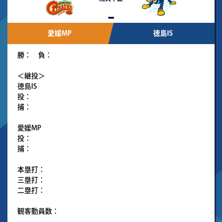
-
愛媛MP
徳島IS
勝： 負：
＜継投＞
徳島IS
投：
捕：
愛媛MP
投：
捕：
本塁打：
三塁打：
二塁打：
観客動員数：