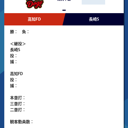
-
高知FD
長崎S
勝： 負：
＜継投＞
長崎S
投：
捕：
高知FD
投：
捕：
本塁打：
三塁打：
二塁打：
観客動員数：