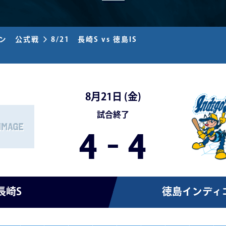
ズン 公式戦
8/21 長崎S vs 徳島IS
8月21日 (
金
)
試合終了
4
-
4
長崎S
徳島インディ