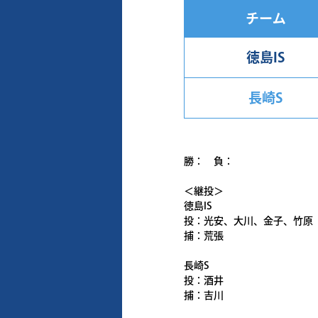
チーム
徳島IS
長崎S
勝： 負：
＜継投＞
徳島IS
投：光安、大川、金子、竹原
捕：荒張
長崎S
投：酒井
捕：吉川