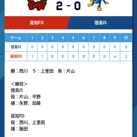
2
-
0
高知FD
徳島IS
チーム
1
2
3
4
5
6
7
8
9
計
徳島IS
0
0
0
0
0
0
0
0
0
0
高知FD
1
1
0
0
0
0
0
0
x
2
勝：西川 Ｓ：上里田 負：片山
＜継投＞
徳島IS
投：片山、平野
捕：矢野、加藤
高知FD
投：西川、上里田
捕：飯田