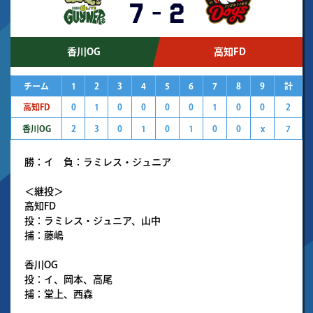
7
-
2
香川OG
高知FD
チーム
1
2
3
4
5
6
7
8
9
計
高知FD
0
1
0
0
0
0
1
0
0
2
香川OG
2
3
0
1
0
1
0
0
x
7
勝：イ 負：ラミレス・ジュニア
＜継投＞
高知FD
投：ラミレス・ジュニア、山中
捕：藤嶋
香川OG
投：イ、岡本、高尾
捕：堂上、西森