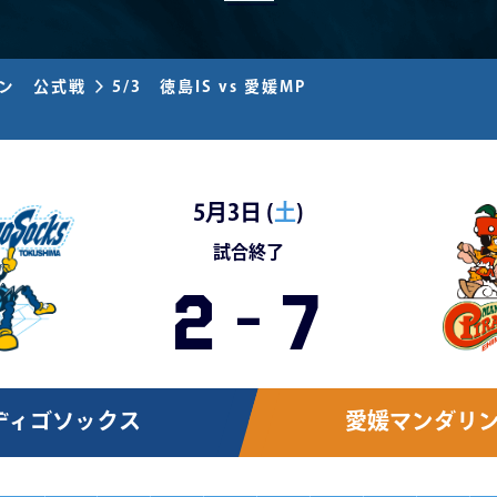
ズン 公式戦
5/3 徳島IS vs 愛媛MP
5月3日 (
土
)
試合終了
2
-
7
ディゴソックス
愛媛マンダリ