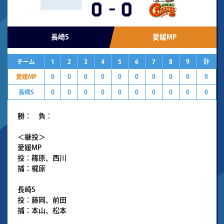
0
-
0
長崎S
愛媛MP
チーム
1
2
3
4
5
6
7
8
9
計
愛媛MP
0
0
0
0
0
0
0
0
0
0
長崎S
0
0
0
0
0
0
0
0
0
0
勝： 負：
＜継投＞
愛媛MP
投：篠原、西川
捕：梶原
長崎S
投：藤岡、前田
捕：本山、松本