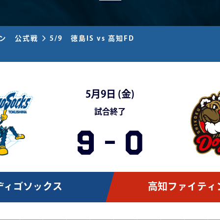
ズン 公式戦
5/9 徳島IS vs 高知FD
5月9日 (
金
)
試合終了
9
-
0
ディゴソックス
高知ファイティ