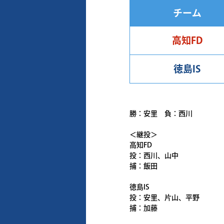
チーム
高知FD
徳島IS
勝：安里 負：西川
＜継投＞
高知FD
投：西川、山中
捕：飯田
徳島IS
投：安里、片山、平野
捕：加藤