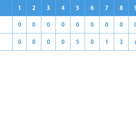
1
2
3
4
5
6
7
8
0
0
0
0
0
0
0
0
0
0
0
0
5
0
1
3