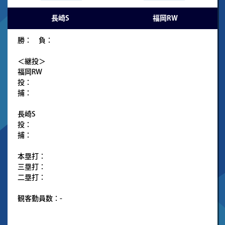
-
長崎S
福岡RW
勝： 負：
＜継投＞
福岡RW
投：
捕：
長崎S
投：
捕：
本塁打：
三塁打：
二塁打：
観客動員数：-