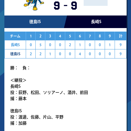
9
-
9
徳島IS
長崎S
チーム
1
2
3
4
5
6
7
8
9
計
長崎S
0
5
0
0
2
1
0
0
1
9
徳島IS
2
2
1
0
0
4
0
0
0
9
勝： 負：
＜継投＞
長崎S
投：荻野、松田、ソリアーノ、酒井、前田
捕：藤本
徳島IS
投：渡邊、佐藤、片山、平野
捕：加藤