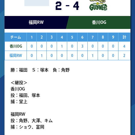
2
-
4
福岡RW
香川OG
チーム
1
2
3
4
5
6
7
8
9
計
香川OG
0
0
0
1
0
3
0
0
0
4
福岡RW
0
1
0
0
0
0
1
0
0
2
勝：福田 Ｓ：塚本 負：角野
＜継投＞
香川OG
投：福田、塚本
捕：堂上
福岡RW
投：角野、大澤、キム
捕：ショウ、富岡