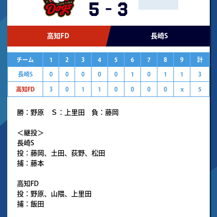
5
-
3
高知FD
長崎S
チーム
1
2
3
4
5
6
7
8
9
計
長崎S
0
0
0
0
0
1
0
1
1
3
高知FD
3
0
1
1
0
0
0
0
x
5
勝：野原 Ｓ：上里田 負：藤岡
＜継投＞
長崎S
投：藤岡、土田、荻野、松田
捕：藤本
高知FD
投：野原、山隈、上里田
捕：飯田