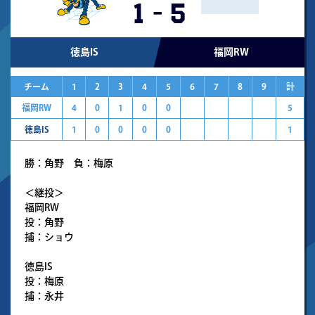
1
-
5
徳島IS
福岡RW
チーム
1
2
3
4
5
6
7
8
9
計
福岡RW
4
0
1
0
0
5
徳島IS
1
0
0
0
0
1
勝：角野 負：梅原
＜継投＞
福岡RW
投：角野
捕：ショウ
徳島IS
投：梅原
捕：永井