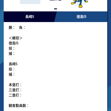
-
長崎S
徳島IS
勝： 負：
＜継投＞
徳島IS
投：
捕：
長崎S
投：
捕：
本塁打：
三塁打：
二塁打：
観客動員数：