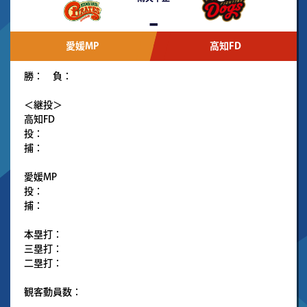
-
愛媛MP
高知FD
勝： 負：
＜継投＞
高知FD
投：
捕：
愛媛MP
投：
捕：
本塁打：
三塁打：
二塁打：
観客動員数：