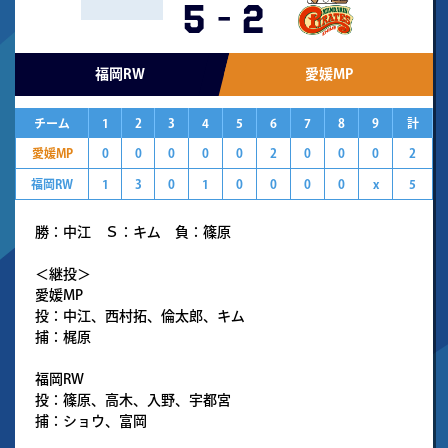
5
-
2
福岡RW
愛媛MP
チーム
1
2
3
4
5
6
7
8
9
計
愛媛MP
0
0
0
0
0
2
0
0
0
2
福岡RW
1
3
0
1
0
0
0
0
x
5
勝：中江 Ｓ：キム 負：篠原
＜継投＞
愛媛MP
投：中江、西村拓、倫太郎、キム
捕：梶原
福岡RW
投：篠原、高木、入野、宇都宮
捕：ショウ、富岡