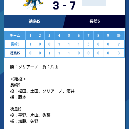
3
-
7
徳島IS
長崎S
チーム
1
2
3
4
5
6
7
8
9
計
長崎S
1
0
0
1
1
1
3
0
0
7
徳島IS
0
0
1
1
1
0
0
0
0
3
勝：ソリアーノ 負：片山
＜継投＞
長崎S
投：松田、土田、ソリアーノ、酒井
捕：藤本
徳島IS
投：平野、片山、佐藤
捕：加藤、矢野