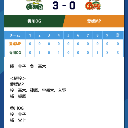
3
-
0
香川OG
愛媛MP
チーム
1
2
3
4
5
6
7
8
9
計
愛媛MP
0
0
0
0
0
0
0
0
0
0
香川OG
0
1
0
1
0
0
0
1
X
3
勝：金子 負：高木
＜継投＞
愛媛MP
投：高木、篠原、宇都宮、入野
捕：梶原
香川OG
投：金子
捕：堂上